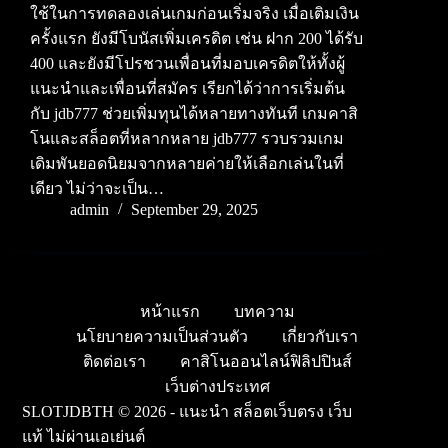
ใช้ในการทดลองเล่นเกมก่อนเริ่มจริง เมื่อเติมเงิน
ครั้งแรก ยังมีโบนัสเพิ่มเครดิต เช่น ฝาก 200 ได้รับ
400 และยังมีโปรชวนเพื่อนที่มอบเครดิตให้ทั้งผู้
แนะนำและเพื่อนที่สมัคร เรียกได้ว่าการเริ่มต้น
กับ jdb777 ช่วยเพิ่มทุนได้หลายทางทันที เกมคาสิ
โนและสล็อตที่หลากหลาย jdb777 รวบรวมเกม
เดิมพันยอดนิยมจากหลายค่ายให้เลือกเล่นในที่
เดียว ไม่ว่าจะเป็น…
admin
September 29, 2025
หน้าแรก
บทความ
นโยบายความเป็นส่วนตัว
เกี่ยวกับเรา
ติดต่อเรา
คาสิโนออนไลน์ฟิลิปปินส์
เว็บต่างประเทศ
SLOTJDBTH © 2026 - แนะนำ สล็อตเว็บตรง เว็บ
แท้ ไม่ผ่านเอเย่นต์