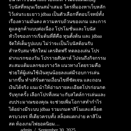
โบนัสที่หมุนเวียนสม่ำเสมอ ใครที่มองหาเว็บหลัก
ไว้เล่นระยะยาว jdbaa เป็นตัวเลือกที่ตอบโจทย์ทั้ง
เรื่องความมั่นคง ความครบถ้วนของเกม และการ
ดูแลลูกค้าแบบต่อเนื่อง โปรโมชั่นและโบนัส
หัวใจของการเริ่มต้นที่ดีคือ ทุนตั้งต้น และ jdbaa
จัดให้เต็มรูปแบบ ไม่ว่าจะเป็นโบนัสต้อนรับ
สำหรับสมาชิกใหม่ เครดิตฟรี ทดลองเล่น โปร
ฝากแรกของวัน โปรรายสัปดาห์ ไปจนถึงกิจกรรม
สะสมแต้มแลกของรางวัล แนวทางโดยรวมคือ
ช่วยให้ผู้เล่นใช้เงินทุนน้อยลงแต่มีรอบการเล่น
มากขึ้น ทำเทิร์นตามเงื่อนไขที่ชัดเจน และถอน
เงินได้จริง แนะนำให้อ่านรายละเอียดโปรก่อนกด
รับทุกครั้ง เลือกโปรที่เหมาะกับสไตล์การเล่นและ
งบประมาณของคุณ จะช่วยเพิ่มโอกาสทำกำไร
ได้อย่างมีระบบ jdbaa รวมเกมคาสิโนและสล็อต
ครบวงจร ที่เดียวครบทั้ง สล็อตแตกง่าย คาสิโน
สด ห้องเกมไพ่ยอดนิยม…
admin
September 30, 2025