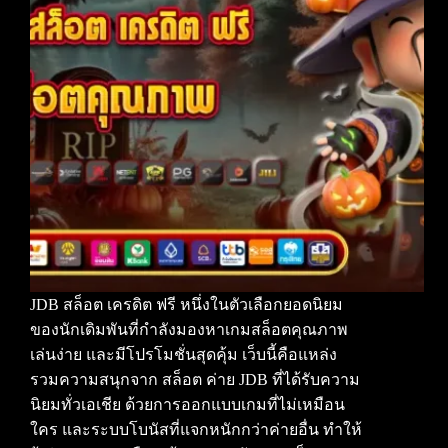
JDB สล็อต เครดิต ฟรี หนึ่งในตัวเลือกยอดนิยม
ของนักเดิมพันที่กำลังมองหาเกมสล็อตคุณภาพ
เล่นง่าย และมีโปรโมชั่นสุดคุ้ม เว็บนี้คือแหล่ง
รวมความสนุกจาก สล็อต ค่าย JDB ที่ได้รับความ
นิยมทั่วเอเชีย ด้วยการออกแบบเกมที่ไม่เหมือน
ใคร และระบบโบนัสที่แจกหนักกว่าค่ายอื่น ทำให้