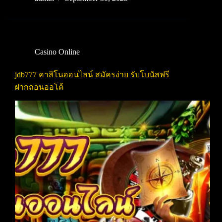
Casino Online
jdb777 คาสิโนออนไลน์ สมัครง่าย รับโบนัสฟรี
ฝากถอนออโต้