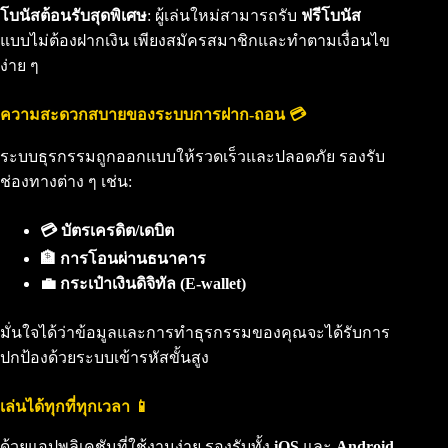
โบนัสต้อนรับสุดพิเศษ
: ผู้เล่นใหม่สามารถรับ
ฟรีโบนัส
แบบไม่ต้องฝากเงิน เพียงสมัครสมาชิกและทำตามเงื่อนไข
ง่าย ๆ
ความสะดวกสบายของระบบการฝาก-ถอน 💳
ระบบธุรกรรมถูกออกแบบให้รวดเร็วและปลอดภัย รองรับ
ช่องทางต่าง ๆ เช่น:
💳 บัตรเครดิต/เดบิต
🏦 การโอนผ่านธนาคาร
💼 กระเป๋าเงินดิจิทัล (E-wallet)
มั่นใจได้ว่าข้อมูลและการทำธุรกรรมของคุณจะได้รับการ
ปกป้องด้วยระบบเข้ารหัสขั้นสูง
เล่นได้ทุกที่ทุกเวลา 📱
ด้วยแอปพลิเคชันที่ใช้งานง่าย รองรับทั้ง
iOS
และ
Android