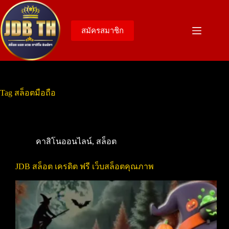
Skip
to
content
สมัครสมาชิก
Tag
สล็อตมือถือ
คาสิโนออนไลน์
,
สล็อต
JDB สล็อต เครดิต ฟรี เว็บสล็อตคุณภาพ