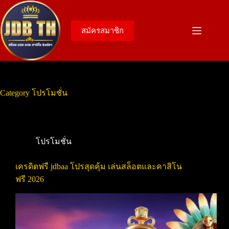
Skip
to
content
สมัครสมาชิก
Category
โปรโมชั่น
โปรโมชั่น
เครดิตฟรี jdbaa โปรสุดคุ้ม เล่นสล็อตและคาสิโน
ฟรี 2026