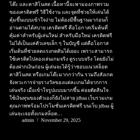
โต๊ะ และคาสิโนสด เนื้อหานี้จะพามองภาพรวม
ของเครดิตฟรี วิธีใช้งาน และจุดที่ช่วยให้เล่นได้
คุ้มขึ้นแบบเข้าใจง่าย ไม่ต้องมีพื้นฐานมาก่อนก็
อ่านตามได้สบาย เครดิตฟรี คือโอกาสเริ่มต้นที่
คุ้มค่าสำหรับผู้เล่นใหม่ สำหรับมือใหม่ เครดิตฟรี
ไม่ได้เป็นแค่ตัวเลขเล็ก ๆ ในบัญชี แต่คือโอกาส
เริ่มต้นที่ช่วยลดแรงกดดันได้เยอะ เพราะสามารถ
ใช้เครดิตไปลองเล่นเกมจริง ดูระบบจริง โดยยังไม่
ต้องฝากเงินก่อน ผู้เล่นจะได้รู้ว่าชอบแนวสล็อต
คาสิโนสด หรือเกมโต๊ะมากกว่ากัน รวมถึงสังเกต
จังหวะการจ่ายรางวัลของแต่ละเกมได้จากการ
เล่นจริง เมื่อเข้าใจรูปแบบมากขึ้น ค่อยตัดสินใจ
ใช้เงินทุนของตัวเองก็ยังไม่สาย jdbaa เว็บรวมเกม
คุณภาพพร้อมโปรโมชั่นเครดิตฟรี บนเว็บ jdbaa ผู้
เล่นจะเจอทั้งเกมสล็อต…
admin
November 29, 2025